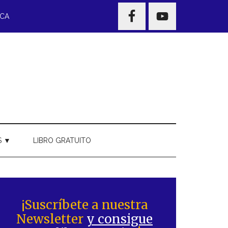
NAV
ECA
WIDGET
AREA
S ▼
LIBRO GRATUITO
Barra
ateral
¡Suscríbete a nuestra
Newsletter
y consigue
rincipal