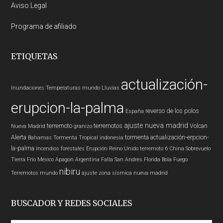
Aviso Legal
Programa de afiliado
ETIQUETAS
actualización-
Inundaciones
Temperaturas
mundo
Lluvias
erupcion-la-palma
reverso de los polos
España
ajuste nueva madrid
terremoto
terremotos
Volcan
Nueva Madrid
granizo
Alerta
tormenta
actualización-erpcion-
Bahamas
Tormenta Tropical
indonesia
la-palma
Incendios forestales
Erupción
Reino Unido
terremoto 6
China
Sobrevuelo
Tierra
Frío
Mexico
Apagon
Argentina
Falla San Andres
Florida
Bola Fuego
nibiru
Terremotos mundo
ajuste zona sísmica nueva madrid
BUSCADOR Y REDES SOCIALES