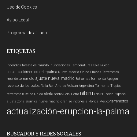
Uso de Cookies
Aviso Legal
Programa de afiliado
ETIQUETAS
Incendios forestales
mundo
Inundaciones
Temperaturas
Bola Fuego
actualización-erpcion-la-palma
Nueva Madrid
China
Lluvias
Terremotos
ajuste nueva madrid
terremoto
tormenta
mundo
Bahamas
Apagon
reverso de los polos
Volcan
Falla San Andres
Argentina
Tormenta Tropical
nibiru
Alerta
terremoto 6
Reino Unido
Sobrevuelo Tierra
Frío
Erupción
España
terremotos
ajuste zona sísmica nueva madrid
granizo
indonesia
Florida
Mexico
actualización-erupcion-la-palma
BUSCADOR Y REDES SOCIALES