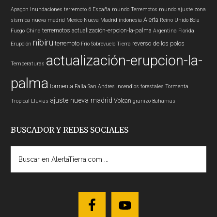
Apagon
Inundaciones
terremoto 6
España
mundo
Terremotos mundo
ajuste zona
Alerta
sísmica nueva madrid
Mexico
Nueva Madrid
indonesia
Reino Unido
Bola
terremotos
actualización-erpcion-la-palma
Fuego
China
Argentina
Florida
nibiru
terremoto
reverso de los polos
Erupción
Frío
Sobrevuelo Tierra
actualización-erupcion-la-
Temperaturas
palma
tormenta
Falla San Andres
Incendios forestales
Tormenta
ajuste nueva madrid
Volcan
Tropical
Lluvias
granizo
Bahamas
BUSCADOR Y REDES SOCIALES
Buscar
en
AlertaTierra.com
...