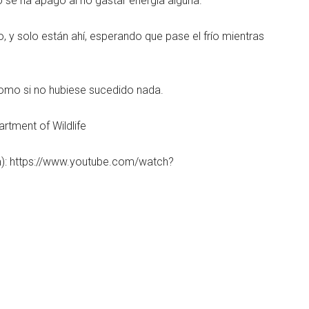
se ha apago al no gastar energía alguna.
o, y solo están ahí, esperando que pase el frío mientras
, como si no hubiese sucedido nada.
rtment of Wildlife
om): https://www.youtube.com/watch?