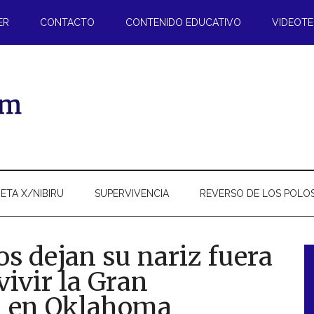
ER
CONTACTO
CONTENIDO EDUCATIVO
VIDEOT
ETA X/NIBIRU
SUPERVIVENCIA
REVERSO DE LOS POLO
s dejan su nariz fuera
vivir la Gran
l
a en Oklahoma
p