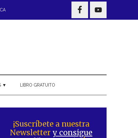
NAV
ECA
WIDGET
AREA
S ▼
LIBRO GRATUITO
Barra
ateral
¡Suscríbete a nuestra
Newsletter
y consigue
rincipal