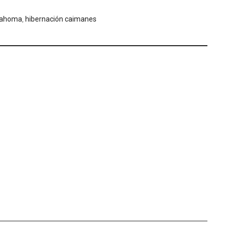
lahoma
,
hibernación caimanes