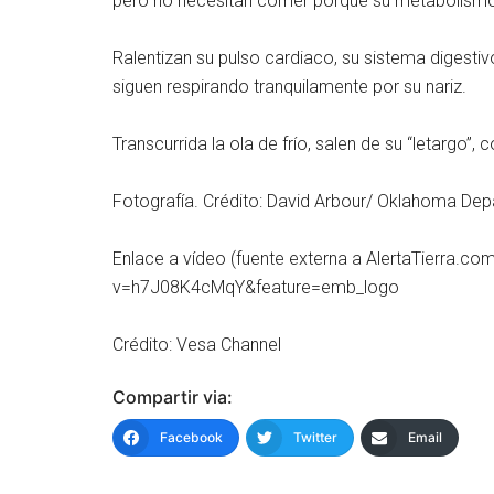
pero no necesitan comer porque su metabolismo 
Ralentizan su pulso cardiaco, su sistema digestiv
siguen respirando tranquilamente por su nariz.
Transcurrida la ola de frío, salen de su “letargo”
Fotografía. Crédito: David Arbour/ Oklahoma Depa
Enlace a vídeo (fuente externa a AlertaTierra.c
v=h7J08K4cMqY&feature=emb_logo
Crédito: Vesa Channel
Compartir via:
Facebook
Twitter
Email