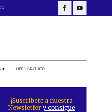
NAV
ECA
WIDGET
AREA
S ▼
LIBRO GRATUITO
Barra
ateral
¡Suscríbete a nuestra
Newsletter
y consigue
rincipal