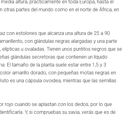
 media altura, prácticamente en toda Europa, hasta el
en otras partes del mundo como en el norte de África, en
vaz con estolones que alcanza una altura de 25 a 90
 amarillento, con glándulas negras alargadas y una parte
 elípticas u ovaladas. Tienen unos puntitos negros que se
ueñas glándulas secretoras que contienen un líquido
. El tamaño de la planta suele estar entre 1,5 y 3
e color amarillo dorado, con pequeñas motas negras en
uto es una cápsula ovoidea, mientras que las semillas
lor rojo cuando se aplastan con los dedos, por lo que
dentificarla. Y, si compruebas su savia, verás que es de