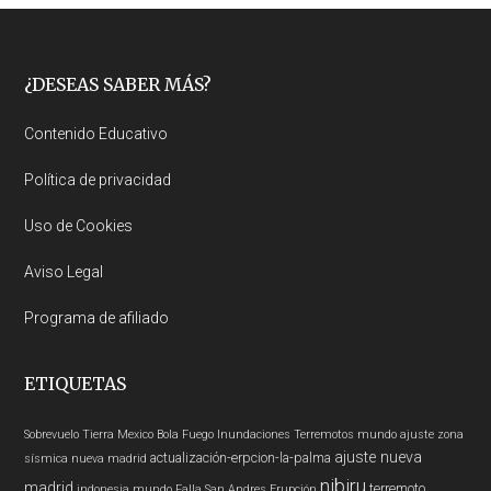
Footer
¿DESEAS SABER MÁS?
Contenido Educativo
Política de privacidad
Uso de Cookies
Aviso Legal
Programa de afiliado
ETIQUETAS
Sobrevuelo Tierra
Mexico
Bola Fuego
Inundaciones
Terremotos mundo
ajuste zona
ajuste nueva
actualización-erpcion-la-palma
sísmica nueva madrid
nibiru
madrid
terremoto
indonesia
mundo
Falla San Andres
Erupción