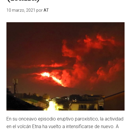
10 marzo, 2021
por
AT
En su onceavo episodio eruptivo paroxístico, la actividad
en el volcán Etna ha vuelto a intensificarse de nuevo. A