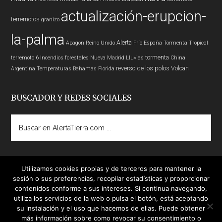
actualización-erupcion-
terremotos
granizo
la-palma
Alerta
Apagon
Reino Unido
Frío
España
Tormenta Tropical
tormenta
terremoto 6
Incendios forestales
Nueva Madrid
Lluvias
China
reverso de los polos
Volcan
Argentina
Temperaturas
Bahamas
Florida
BUSCADOR Y REDES SOCIALES
Buscar
en
AlertaTierra.com
...
Utilizamos cookies propias y de terceros para mantener la
sesión o sus preferencias, recopilar estadísticas y proporcionar
contenidos conforme a sus intereses. Si continua navegando,
utiliza los servicios de la web o pulsa el botón, está aceptando
su instalación y el uso que hacemos de ellas. Puede obtener
más información sobre como revocar su consentimiento o