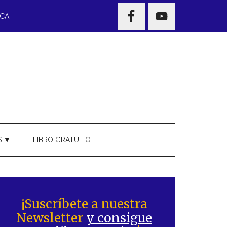
NAV
ECA
WIDGET
AREA
S ▼
LIBRO GRATUITO
Barra
ateral
¡Suscríbete a nuestra
Newsletter
y consigue
rincipal