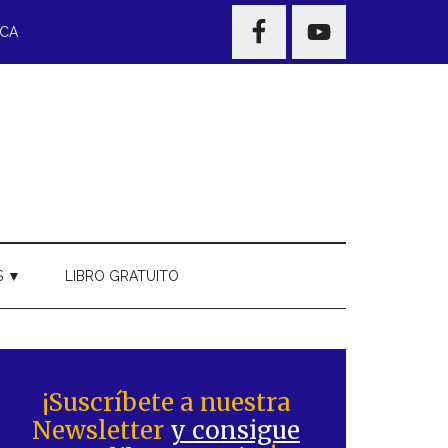
NAV
ECA
WIDGET
AREA
S ▼
LIBRO GRATUITO
Barra
ateral
¡Suscríbete a nuestra
Newsletter
y consigue
rincipal