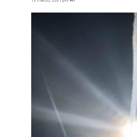
12 marzo, 2021
por
AT