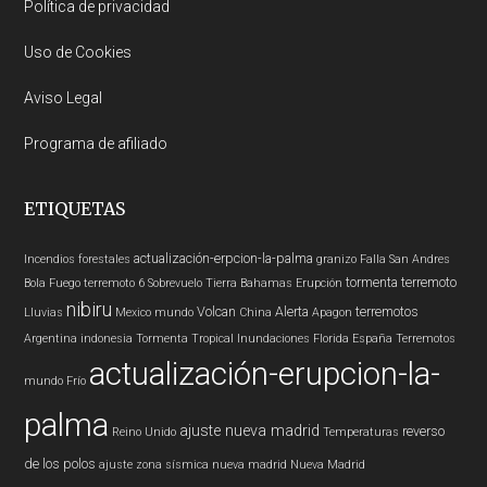
Política de privacidad
Uso de Cookies
Aviso Legal
Programa de afiliado
ETIQUETAS
actualización-erpcion-la-palma
Incendios forestales
granizo
Falla San Andres
tormenta
terremoto
Bola Fuego
terremoto 6
Sobrevuelo Tierra
Bahamas
Erupción
nibiru
Volcan
Alerta
terremotos
Lluvias
Mexico
mundo
China
Apagon
Argentina
indonesia
Tormenta Tropical
Inundaciones
Florida
España
Terremotos
actualización-erupcion-la-
mundo
Frío
palma
ajuste nueva madrid
reverso
Reino Unido
Temperaturas
de los polos
ajuste zona sísmica nueva madrid
Nueva Madrid