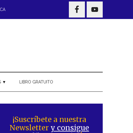
NAV
ECA
WIDGET
AREA
S ▼
LIBRO GRATUITO
Barra
ateral
¡Suscríbete a nuestra
Newsletter
y consigue
rincipal