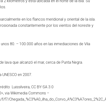
 2 kilómetros y está ubicada en el norte de la isla. Su
ños.
rcialmente en los flancos meridional y oriental de la isla.
 erosionada constantemente por los vientos del noreste y
e unos 80. – 100.000 años en las inmediaciones de Vila
de lava que alcanzó el mar, cerca de Punta Negra.
 la UNESCO en 2007.
édito Luissilveira, CC BY-SA 3.0
.0>, via Wikimedia Commons –
ons/f/f7/Chegada_%C3%A0_ilha_do_Corvo_A%C3%A7ores_2%2C_A