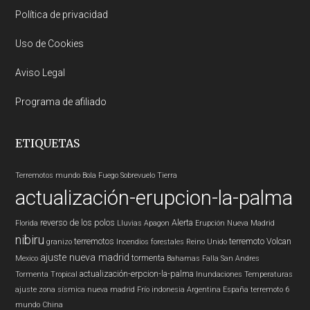
Política de privacidad
Uso de Cookies
Aviso Legal
Programa de afiliado
ETIQUETAS
Terremotos mundo
Bola Fuego
Sobrevuelo Tierra
actualización-erupcion-la-palma
reverso de los polos
Alerta
Florida
Lluvias
Apagon
Erupción
Nueva Madrid
nibiru
terremotos
terremoto
Volcan
granizo
Incendios forestales
Reino Unido
ajuste nueva madrid
tormenta
Mexico
Bahamas
Falla San Andres
actualización-erpcion-la-palma
Tormenta Tropical
Inundaciones
Temperaturas
ajuste zona sísmica nueva madrid
Frío
indonesia
Argentina
España
terremoto 6
mundo
China