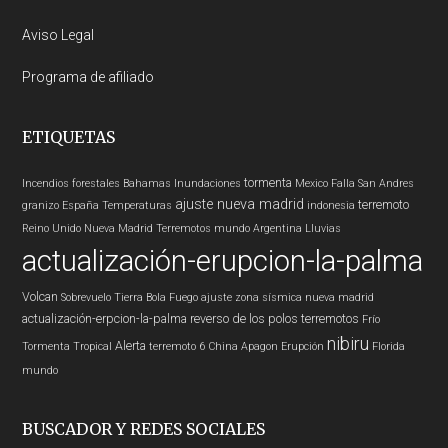
Aviso Legal
Programa de afiliado
ETIQUETAS
tormenta
Incendios forestales
Bahamas
Inundaciones
Mexico
Falla San Andres
ajuste nueva madrid
terremoto
granizo
España
Temperaturas
indonesia
Reino Unido
Nueva Madrid
Terremotos mundo
Argentina
Lluvias
actualización-erupcion-la-palma
Volcan
Sobrevuelo Tierra
Bola Fuego
ajuste zona sísmica nueva madrid
actualización-erpcion-la-palma
reverso de los polos
terremotos
Frío
nibiru
Alerta
Tormenta Tropical
terremoto 6
China
Apagon
Erupción
Florida
mundo
BUSCADOR Y REDES SOCIALES