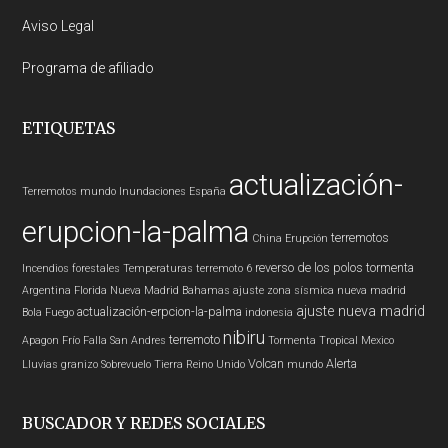
Aviso Legal
Programa de afiliado
ETIQUETAS
actualización-
Terremotos mundo
Inundaciones
España
erupcion-la-palma
terremotos
China
Erupción
reverso de los polos
tormenta
Incendios forestales
Temperaturas
terremoto 6
Argentina
Florida
Nueva Madrid
Bahamas
ajuste zona sísmica nueva madrid
ajuste nueva madrid
actualización-erpcion-la-palma
Bola Fuego
indonesia
nibiru
terremoto
Apagon
Frío
Falla San Andres
Tormenta Tropical
Mexico
Volcan
Alerta
Lluvias
granizo
Sobrevuelo Tierra
Reino Unido
mundo
BUSCADOR Y REDES SOCIALES