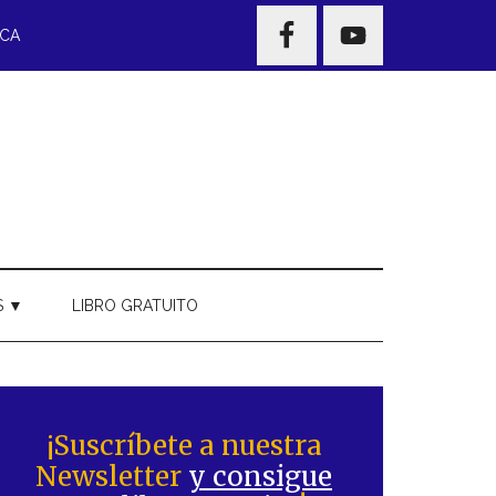
NAV
ECA
WIDGET
AREA
S ▼
LIBRO GRATUITO
Barra
ateral
¡Suscríbete a nuestra
Newsletter
y consigue
rincipal