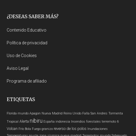
Footer
¿DESEAS SABER MÁS?
Contenido Educativo
Política de privacidad
Uso de Cookies
Aviso Legal
Programa de afiliado
ETIQUETAS
Florida
mundo
Apagon
Nueva Madrid
Reino Unido
Falla San Andres
Tormenta
nibiru
Alerta
Tropical
España
indonesia
Incendios forestales
terremoto 6
Volcan
reverso de los polos
Frío
Bola Fuego
granizo
Inundaciones
Temperaturas
ajuste zona sísmica nueva madrid
Terremotos mundo
Sobrevuelo