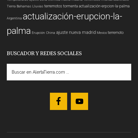
terremotos
tormenta
actualización-erpcion-la-palma
Tierra
Bahamas
Lluvias
actualización-erupcion-la-
Argentina
palma
ajuste nueva madrid
terremoto
Erupción
China
Mexico
BUSCADOR Y REDES SOCIALES
Buscar
en
AlertaTierra.com
...