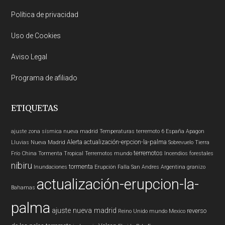
Política de privacidad
Uso de Cookies
Aviso Legal
Programa de afiliado
ETIQUETAS
ajuste zona sísmica nueva madrid
Temperaturas
terremoto 6
España
Apagon
Alerta
actualización-erpcion-la-palma
Lluvias
Nueva Madrid
Sobrevuelo Tierra
terremotos
Frío
China
Tormenta Tropical
Terremotos mundo
Incendios forestales
nibiru
tormenta
Inundaciones
Erupción
Falla San Andres
Argentina
granizo
actualización-erupcion-la-
Bahamas
palma
ajuste nueva madrid
reverso
Reino Unido
mundo
Mexico