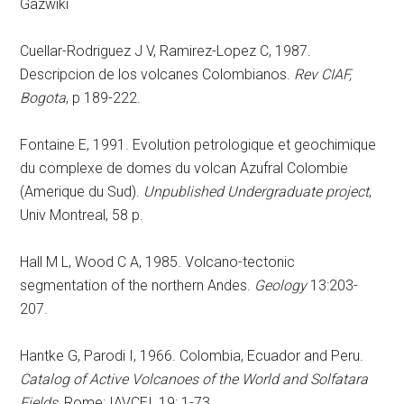
Gazwiki
Cuellar-Rodriguez J V, Ramirez-Lopez C, 1987.
Descripcion de los volcanes Colombianos.
Rev CIAF,
Bogota
, p 189-222.
Fontaine E, 1991. Evolution petrologique et geochimique
du complexe de domes du volcan Azufral Colombie
(Amerique du Sud).
Unpublished Undergraduate project
,
Univ Montreal, 58 p.
Hall M L, Wood C A, 1985. Volcano-tectonic
segmentation of the northern Andes.
Geology
13:203-
207.
Hantke G, Parodi I, 1966. Colombia, Ecuador and Peru.
Catalog of Active Volcanoes of the World and Solfatara
Fields
, Rome: IAVCEI, 19: 1-73.