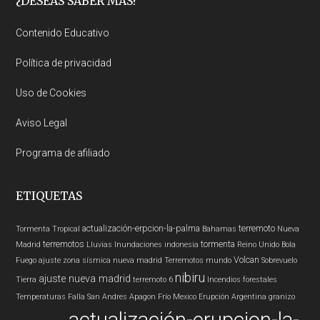
Footer
¿DESEAS SABER MÁS?
Contenido Educativo
Política de privacidad
Uso de Cookies
Aviso Legal
Programa de afiliado
ETIQUETAS
actualización-erpcion-la-palma
terremoto
Tormenta Tropical
Bahamas
Nueva
terremotos
tormenta
Madrid
Lluvias
Inundaciones
indonesia
Reino Unido
Bola
Volcan
Fuego
ajuste zona sísmica nueva madrid
Terremotos mundo
Sobrevuelo
nibiru
ajuste nueva madrid
Tierra
terremoto 6
Incendios forestales
Temperaturas
Falla San Andres
Apagon
Frío
Mexico
Erupción
Argentina
granizo