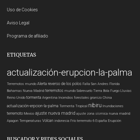
Uso de Cookies
Aviso Legal
Programa de afiliado
ETIQUETAS
actualización-erupcion-la-palma
Alerta
reverso de los polos
Terremotos mundo
Falla San Andres
Florida
terremotos
Bahamas
Nueva Madrid
mundo
Sobrevuelo Tierra
Bola Fuego
Lluvias
tormenta
Reino Unido
Argentina
Incendios forestales
granizo
China
nibiru
actualización-erpcion-la-palma
Tormenta Tropical
Inundaciones
ajuste nueva madrid
terremoto
Mexico
ajuste zona sísmica nueva madrid
Volcan
Apagon
Temperaturas
indonesia
Frío
terremoto 6
España
Erupción
BUSCADOR Y REDES SOCIALES