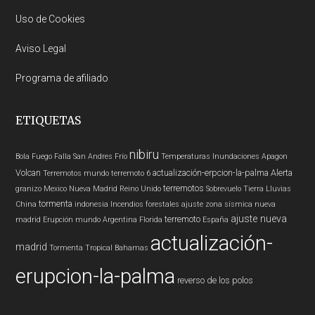
Uso de Cookies
Aviso Legal
Programa de afiliado
ETIQUETAS
nibiru
Bola Fuego
Falla San Andres
Frío
Temperaturas
Inundaciones
Apagon
Volcan
actualización-erpcion-la-palma
Alerta
Terremotos mundo
terremoto 6
terremotos
granizo
Mexico
Nueva Madrid
Reino Unido
Sobrevuelo Tierra
Lluvias
tormenta
China
indonesia
Incendios forestales
ajuste zona sísmica nueva
ajuste nueva
terremoto
madrid
Erupción
mundo
Argentina
Florida
España
actualización-
madrid
Tormenta Tropical
Bahamas
erupcion-la-palma
reverso de los polos