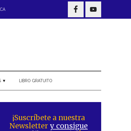
NAV
ECA
WIDGET
AREA
S ▼
LIBRO GRATUITO
Barra
ateral
¡Suscríbete a nuestra
Newsletter
y consigue
rincipal