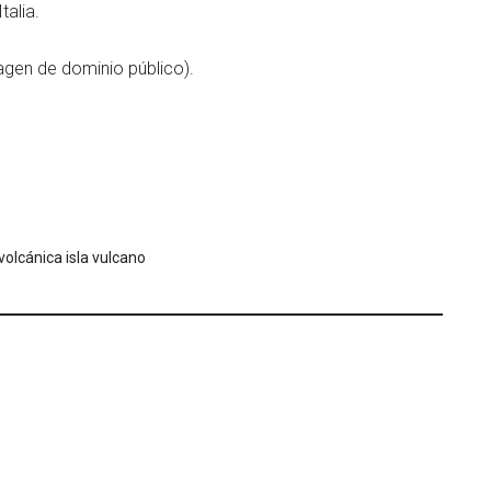
alia.
magen de dominio público).
volcánica isla vulcano