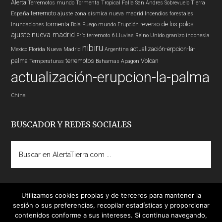
Alerta
Terremotos mundo
Tormenta Tropical
Falla San Andres
Sobrevuelo Tierra
terremoto
España
ajuste zona sísmica nueva madrid
Incendios forestales
tormenta
reverso de los polos
Inundaciones
Bola Fuego
mundo
Erupción
ajuste nueva madrid
Frío
terremoto 6
Lluvias
Reino Unido
granizo
indonesia
nibiru
actualización-erpcion-la-
Mexico
Florida
Nueva Madrid
Argentina
palma
terremotos
Volcan
Temperaturas
Bahamas
Apagon
actualización-erupcion-la-palma
China
BUSCADOR Y REDES SOCIALES
Buscar
en
AlertaTierra.com
...
Utilizamos cookies propias y de terceros para mantener la
sesión o sus preferencias, recopilar estadísticas y proporcionar
contenidos conforme a sus intereses. Si continua navegando,