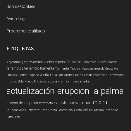
Uso de Cookies
Aviso Legal
Programa de afiliado
ETIQUETAS
actualización-erpcion-la-palma
Argentina
granizo
indonesia
Nueva Madrid
terremotos
terremoto
tormenta
Tormenta Tropical
Apagon
mundo
Erupción
Alerta
Lluvias
Florida
España
Falla San Andres
Reino Unido
Bahamas
Terremotos
mundo
Bola Fuego
Frío
ajuste zona sísmica nueva madrid
actualización-erupcion-la-palma
nibiru
ajuste nueva madrid
reverso de los polos
terremoto 6
Volcan
Inundaciones
Temperaturas
China
Sobrevuelo Tierra
Mexico
Incendios
forestales