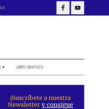
NAV
ECA
WIDGET
AREA
S ▼
LIBRO GRATUITO
Barra
ateral
¡Suscríbete a nuestra
Newsletter
y consigue
rincipal