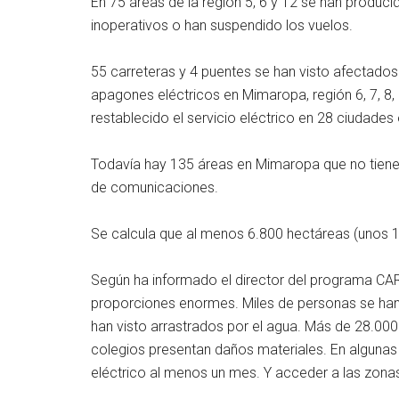
En 75 áreas de la región 5, 6 y 12 se han produc
inoperativos o han suspendido los vuelos.
55 carreteras y 4 puentes se han visto afectado
apagones eléctricos en Mimaropa, región 6, 7, 8,
restablecido el servicio eléctrico en 28 ciudades
Todavía hay 135 áreas en Mimaropa que no tienen
de comunicaciones.
Se calcula que al menos 6.800 hectáreas (unos 1
Según ha informado el director del programa CARE,
proporciones enormes. Miles de personas se han v
han visto arrastrados por el agua. Más de 28.0
colegios presentan daños materiales. En algunas 
eléctrico al menos un mes. Y acceder a las zo