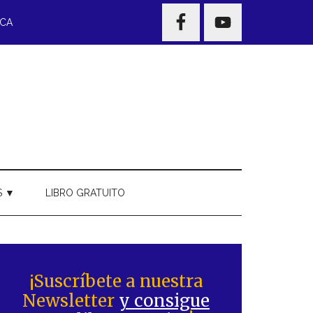
NAV
ECA
WIDGET
AREA
S ▼
LIBRO GRATUITO
Barra
ateral
¡Suscríbete a nuestra
Newsletter
y consigue
rincipal