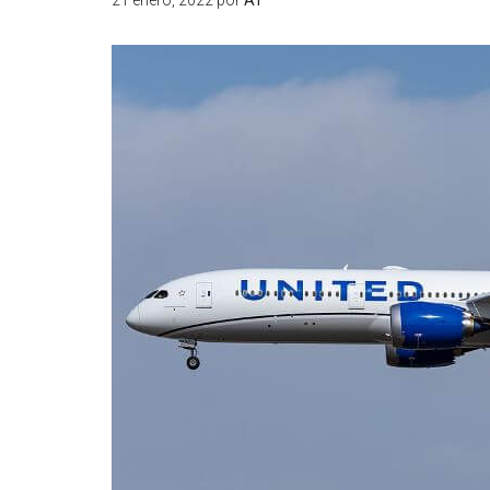
21 enero, 2022
por
AT