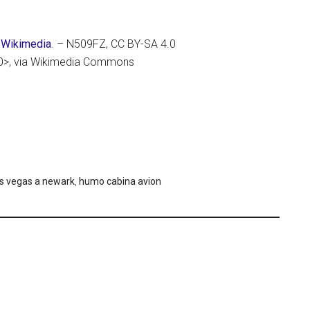
:
Wikimedia
. – N509FZ, CC BY-SA 4.0
.0>, via Wikimedia Commons
as vegas a newark
,
humo cabina avion