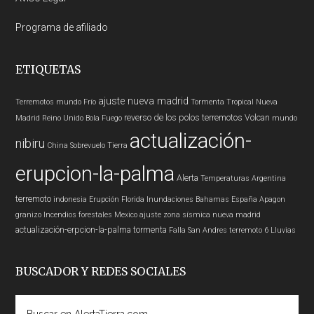
Programa de afiliado
ETIQUETAS
ajuste nueva madrid
Terremotos mundo
Frío
Tormenta Tropical
Nueva
reverso de los polos
terremotos
Volcan
Madrid
Reino Unido
Bola Fuego
mundo
actualización-
nibiru
China
Sobrevuelo Tierra
erupcion-la-palma
Alerta
Temperaturas
Argentina
terremoto
indonesia
Erupción
Florida
Inundaciones
Bahamas
España
Apagon
granizo
Incendios forestales
Mexico
ajuste zona sísmica nueva madrid
actualización-erpcion-la-palma
tormenta
Falla San Andres
terremoto 6
Lluvias
BUSCADOR Y REDES SOCIALES
Buscar