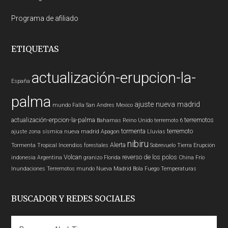
Programa de afiliado
ETIQUETAS
actualización-erupcion-la-
España
palma
ajuste nueva madrid
mundo
Falla San Andres
Mexico
actualización-erpcion-la-palma
terremotos
Bahamas
Reino Unido
terremoto 6
tormenta
terremoto
ajuste zona sísmica nueva madrid
Apagon
Lluvias
nibiru
Alerta
Tormenta Tropical
Incendios forestales
Sobrevuelo Tierra
Erupción
Volcan
reverso de los polos
indonesia
Argentina
granizo
Florida
China
Frío
Inundaciones
Terremotos mundo
Nueva Madrid
Bola Fuego
Temperaturas
BUSCADOR Y REDES SOCIALES
Buscar