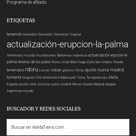
Programa de afiliado
ETIQUETAS
terremoto
Incendios forestales
Tormenta Tropical
actualización-erupcion-la-palma
actualización-erpcion-la-
Terremotos mundo
Inundaciones
Bahamas
indonesia
palma
reverso de los polos
Reino Unido
Bola Fuego
Falla San Andres
Florida
nibiru
ajuste nueva madrid
terremotos
Volcan
Lluvias
granizo
China
tormenta
Alerta
Erupción
Frío
terremoto 6
Sobrevuelo Tierra
Temperaturas
España
ajuste zona sísmica nueva madrid
Mexico
Nueva Madrid
Apagon
Argentina
mundo
BUSCADOR Y REDES SOCIALES
Buscar
en
AlertaTierra.com