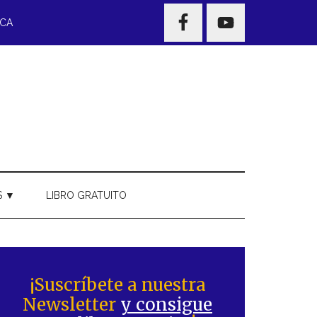
NAV
ECA
WIDGET
AREA
S ▼
LIBRO GRATUITO
Barra
ateral
¡Suscríbete a nuestra
Newsletter
y consigue
rincipal