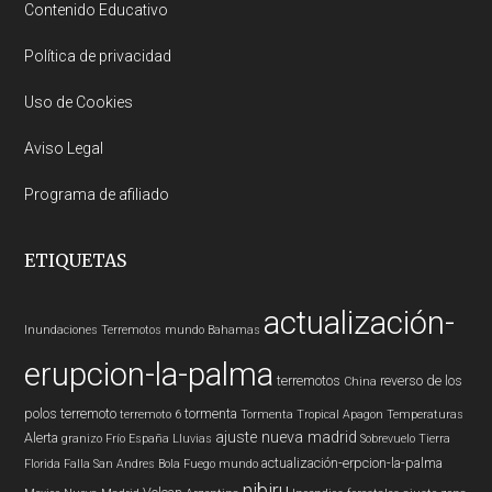
Contenido Educativo
Política de privacidad
Uso de Cookies
Aviso Legal
Programa de afiliado
ETIQUETAS
actualización-
Inundaciones
Terremotos mundo
Bahamas
erupcion-la-palma
terremotos
reverso de los
China
polos
terremoto
tormenta
terremoto 6
Tormenta Tropical
Apagon
Temperaturas
ajuste nueva madrid
Alerta
granizo
Frío
España
Lluvias
Sobrevuelo Tierra
actualización-erpcion-la-palma
Florida
Falla San Andres
Bola Fuego
mundo
nibiru