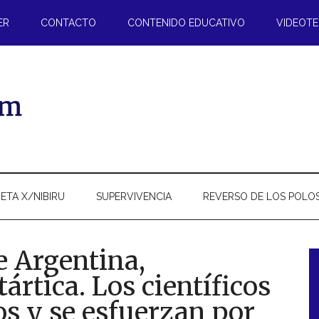
ER
CONTACTO
CONTENIDO EDUCATIVO
VIDEOT
ETA X/NIBIRU
SUPERVIVENCIA
REVERSO DE LOS POLO
e Argentina,
ártica. Los científicos
l
s y se esfuerzan por
p