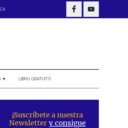
NAV
ECA
WIDGET
AREA
S ▼
LIBRO GRATUITO
Barra
ateral
¡Suscríbete a nuestra
Newsletter
y consigue
rincipal