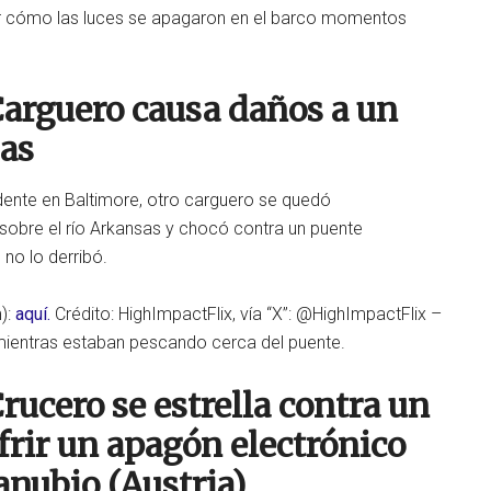
ar cómo las luces se apagaron en el barco momentos
Carguero causa daños a un
sas
ente en Baltimore, otro carguero se quedó
obre el río Arkansas y chocó contra un puente
no lo derribó.
):
aquí.
Crédito: HighImpactFlix, vía “X”: @HighImpactFlix –
 mientras estaban pescando cerca del puente.
rucero se estrella contra un
rir un apagón electrónico
anubio (Austria)