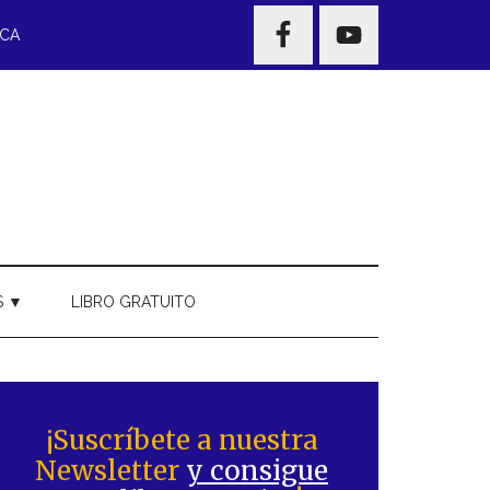
NAV
ECA
WIDGET
AREA
S ▼
LIBRO GRATUITO
Barra
ateral
¡Suscríbete a nuestra
Newsletter
y consigue
rincipal