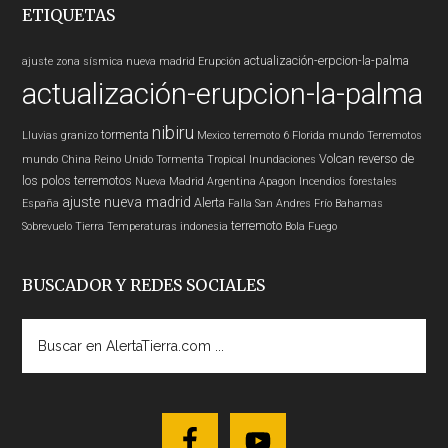
ETIQUETAS
actualización-erpcion-la-palma
ajuste zona sísmica nueva madrid
Erupción
actualización-erupcion-la-palma
nibiru
tormenta
Lluvias
granizo
Mexico
terremoto 6
Florida
mundo
Terremotos
Volcan
reverso de
mundo
China
Reino Unido
Tormenta Tropical
Inundaciones
los polos
terremotos
Nueva Madrid
Argentina
Apagon
Incendios forestales
ajuste nueva madrid
Alerta
España
Falla San Andres
Frío
Bahamas
terremoto
Sobrevuelo Tierra
Temperaturas
indonesia
Bola Fuego
BUSCADOR Y REDES SOCIALES
Buscar
en
AlertaTierra.com
...