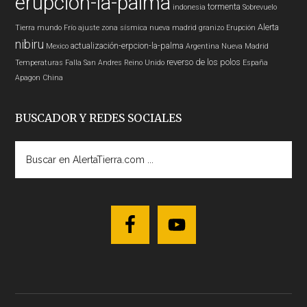
erupcion-la-palma
tormenta
indonesia
Sobrevuelo
Alerta
Tierra
mundo
Frío
ajuste zona sísmica nueva madrid
granizo
Erupción
nibiru
actualización-erpcion-la-palma
Mexico
Argentina
Nueva Madrid
reverso de los polos
Temperaturas
Falla San Andres
Reino Unido
España
Apagon
China
BUSCADOR Y REDES SOCIALES
Buscar
en
AlertaTierra.com
...