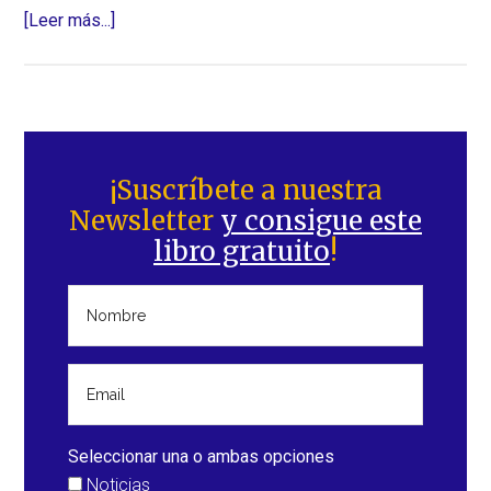
acerca
[Leer más...]
de
Bretaña
(Región
de
Barra
Francia)
lateral
¡Suscríbete a nuestra
–
Newsletter
y consigue este
principal
Sobrevivir
libro gratuito
!
al
reverso
de
los
polos
Seleccionar una o ambas opciones
Noticias