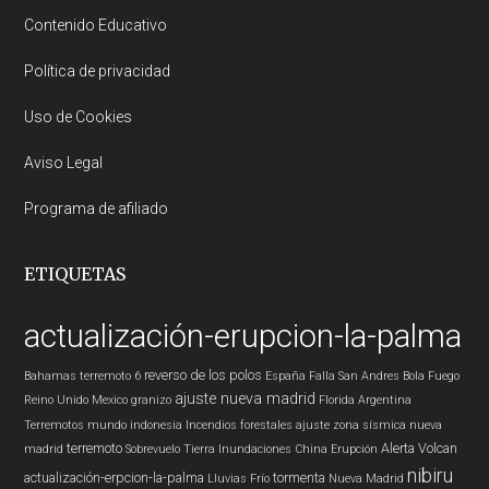
Contenido Educativo
Política de privacidad
Uso de Cookies
Aviso Legal
Programa de afiliado
ETIQUETAS
actualización-erupcion-la-palma
reverso de los polos
Bahamas
terremoto 6
España
Falla San Andres
Bola Fuego
ajuste nueva madrid
Reino Unido
Mexico
granizo
Florida
Argentina
Terremotos mundo
indonesia
Incendios forestales
ajuste zona sísmica nueva
terremoto
Alerta
Volcan
madrid
Sobrevuelo Tierra
Inundaciones
China
Erupción
nibiru
actualización-erpcion-la-palma
tormenta
Lluvias
Frío
Nueva Madrid