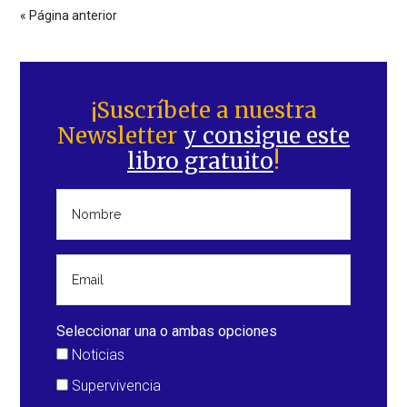
canal
« Página anterior
de
Alertatierra
Barra
lateral
¡Suscríbete a nuestra
Newsletter
y consigue este
principal
libro gratuito
!
Seleccionar una o ambas opciones
Noticias
Supervivencia