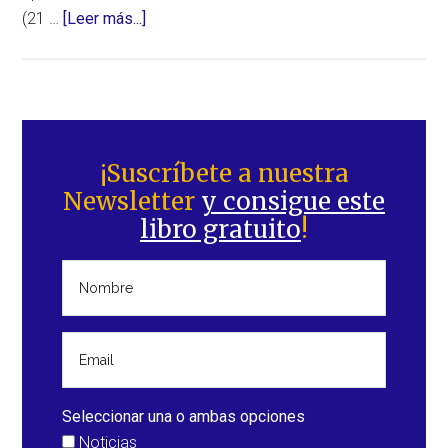
acerca
(21 …
[Leer más...]
de
Terremoto
de
6,7
Barra
grados
lateral
¡Suscríbete a nuestra
en
Newsletter
y consigue este
principal
isla
libro gratuito
!
Ndoi
(Fiji)
Seleccionar una o ambas opciones
Noticias