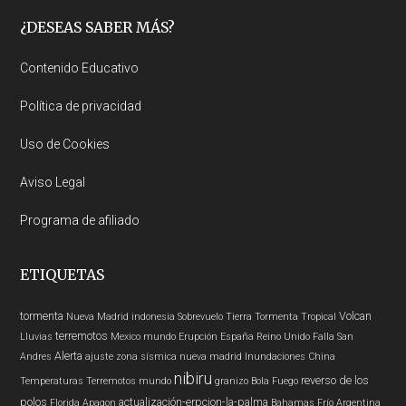
Footer
¿DESEAS SABER MÁS?
Contenido Educativo
Política de privacidad
Uso de Cookies
Aviso Legal
Programa de afiliado
ETIQUETAS
tormenta
Volcan
Nueva Madrid
indonesia
Sobrevuelo Tierra
Tormenta Tropical
terremotos
Lluvias
Mexico
mundo
Erupción
España
Reino Unido
Falla San
Alerta
Andres
ajuste zona sísmica nueva madrid
Inundaciones
China
nibiru
reverso de los
Temperaturas
Terremotos mundo
granizo
Bola Fuego
polos
actualización-erpcion-la-palma
Florida
Apagon
Bahamas
Frío
Argentina