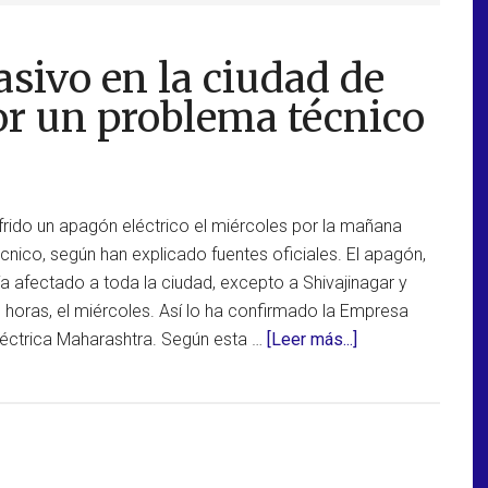
sivo en la ciudad de
por un problema técnico
frido un apagón eléctrico el miércoles por la mañana
nico, según han explicado fuentes oficiales. El apagón,
 afectado a toda la ciudad, excepto a Shivajinagar y
 horas, el miércoles. Así lo ha confirmado la Empresa
acerca
Eléctrica Maharashtra. Según esta …
[Leer más...]
de
Apagón
eléctrico
masivo
en