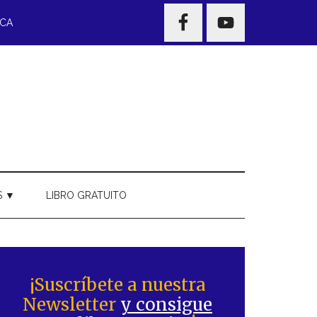
NAV
ECA
WIDGET
AREA
S ▼
LIBRO GRATUITO
Barra
ateral
¡Suscríbete a nuestra
Newsletter
y consigue
rincipal