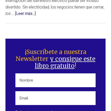
interrupción del suministro eléctrico puede ser incluso
divertido. Sin electricidad, los negocios tienen que cerrar,
acerca
los …
[Leer más...]
de
Apagón
eléctrico
masivo
Barra
y
lateral
¡Suscríbete a nuestra
duradero
Newsletter
y consigue este
principal
a
libro gratuito
!
nivel
mundial:
¿una
posibilidad
real?
￼