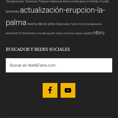
Temperaturas
Tormenta Tropical
indonesia
Reino Unido
granizo
Florida
mundo
actualización-erupcion-la-
terremoto
palma
reverso de los polos
Sobrevuelo Tierra
Frío
Inundaciones
nibiru
terremoto 6
Terremotos mundo
ajuste zona sísmica nueva madrid
BUSCADOR Y REDES SOCIALES
Buscar
en
AlertaTierra.com
...