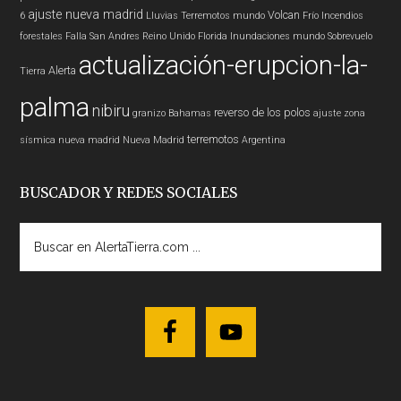
ajuste nueva madrid
Volcan
6
Lluvias
Terremotos mundo
Frío
Incendios
forestales
Falla San Andres
Reino Unido
Florida
Inundaciones
mundo
Sobrevuelo
actualización-erupcion-la-
Alerta
Tierra
palma
nibiru
reverso de los polos
granizo
Bahamas
ajuste zona
terremotos
sísmica nueva madrid
Nueva Madrid
Argentina
BUSCADOR Y REDES SOCIALES
Buscar
en
AlertaTierra.com
...