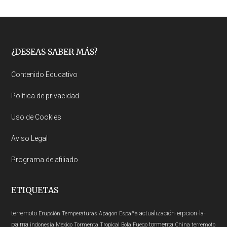
Footer
¿DESEAS SABER MÁS?
Contenido Educativo
Política de privacidad
Uso de Cookies
Aviso Legal
Programa de afiliado
ETIQUETAS
terremoto
actualización-erpcion-la-
Erupción
Temperaturas
Apagon
España
palma
tormenta
indonesia
Mexico
Tormenta Tropical
Bola Fuego
China
terremoto