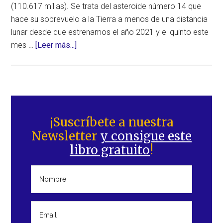
(110.617 millas). Se trata del asteroide número 14 que
hace su sobrevuelo a la Tierra a menos de una distancia
lunar desde que estrenamos el año 2021 y el quinto este
acerca
mes …
[Leer más...]
de
Asteroide,
descubierto
recientemente,
Barra
ha
lateral
¡Suscríbete a nuestra
realizado
Newsletter
y consigue este
principal
su
libro gratuito
!
sobrevuelo
a
la
Tierra
el
11