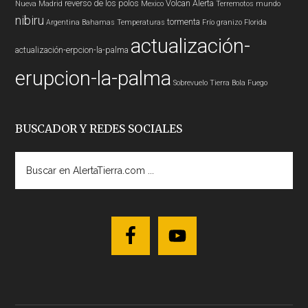
reverso de los polos
Volcan
Alerta
Nueva Madrid
Mexico
Terremotos mundo
nibiru
tormenta
Argentina
Bahamas
Temperaturas
Frío
granizo
Florida
actualización-
actualización-erpcion-la-palma
erupcion-la-palma
Sobrevuelo Tierra
Bola Fuego
BUSCADOR Y REDES SOCIALES
Buscar
en
AlertaTierra.com
...