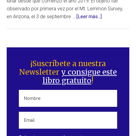
lunar desde que comenzó el año 2019. El objeto fue
observado por primera vez por el Mt. Lemmon Survey,
acerca
en Arizona, el 3 de septiembre …
[Leer más...]
de
El
asteroide
2019
Barra
RQ
lateral
¡Suscríbete a nuestra
hizo
Newsletter
y consigue este
principal
su
libro gratuito
!
sobrevuelo
a
la
Tierra
el
pasado
2
de