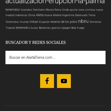
actualización-erupcion-la-palma
terremotos
Incendios forestales
Mexico
Reino Unido
ajuste zona sísmica nueva
Alerta
madrid
indonesia
China
Nueva Madrid
Argentina
Sobrevuelo Tierra
nibiru
Volcan
reverso de los polos
Terremotos mundo
Erupción
Tormenta
terremoto
Tropical
Lluvias
Bahamas
granizo
Apagon
Bola Fuego
BUSCADOR Y REDES SOCIALES
Buscar
en
AlertaTierra.com
...