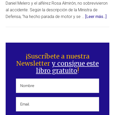
Daniel Melero y el alférez Rosa Almirón, no sobrevivieron
al accidente. Según la descripción de la Ministra de
acer
Defensa, “ha hecho parada de motor y se …
[Leer más...]
de
Instr
de
vuel
Barra
y
lateral
¡Suscríbete a nuestra
alum
Newsletter
y consigue este
principal
mue
libro gratuito
!
al
estr
su
avio
en
el
Mar