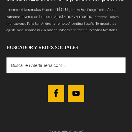
nibiru
terremotos
Alerta
terremoto 6
Erupción
granizo
Bola Fuego
Florida
ajuste nueva madrid
reverso de los polos
Bahamas
Tormenta Tropical
terremoto
Inundaciones
Falla San Andres
Argentina
España
Temperaturas
tormenta
ajuste zona sísmica nueva madrid
indonesia
Incendios forestales
BUSCADOR Y REDES SOCIALES
Buscar
en
AlertaTierra.com
...