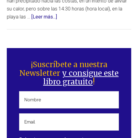
han precipitado hacia las costas, en un intento de aliviar
su calor, pero sobre las 14:30 horas (hora local), en la
acerca
playa las …
[Leer más...]
de
Quinto
día
consecutivo
Barra
con
lateral
¡Suscríbete a nuestra
temperaturas
Newsletter
y consigue este
principal
por
libro gratuito
!
encima
de
los
40ºC
en
Perth
(Australia)