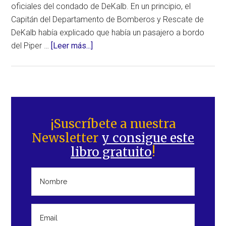
oficiales del condado de DeKalb. En un principio, el
Capitán del Departamento de Bomberos y Rescate de
DeKalb había explicado que había un pasajero a bordo
acerca
del Piper …
[Leer más...]
de
Dos
muertos
al
Barra
estrellarse
lateral
¡Suscríbete a nuestra
su
Newsletter
y consigue este
principal
avión
libro gratuito
!
en
unas
casas
adosadas
en
Georgia