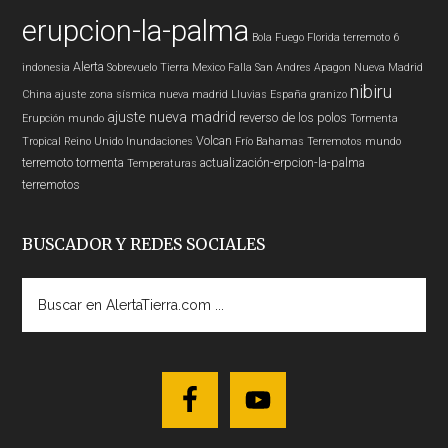
erupcion-la-palma
Bola Fuego
Florida
terremoto 6
Alerta
indonesia
Sobrevuelo Tierra
Mexico
Falla San Andres
Apagon
Nueva Madrid
nibiru
China
ajuste zona sísmica nueva madrid
Lluvias
España
granizo
ajuste nueva madrid
reverso de los polos
Erupción
mundo
Tormenta
Volcan
Tropical
Reino Unido
Inundaciones
Frío
Bahamas
Terremotos mundo
terremoto
tormenta
actualización-erpcion-la-palma
Temperaturas
terremotos
BUSCADOR Y REDES SOCIALES
Buscar
en
AlertaTierra.com
...