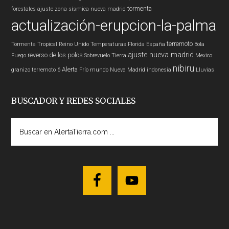
tormenta
forestales
ajuste zona sísmica nueva madrid
actualización-erupcion-la-palma
terremoto
Tormenta Tropical
Reino Unido
Temperaturas
Florida
España
Bola
ajuste nueva madrid
reverso de los polos
Fuego
Sobrevuelo Tierra
Mexico
nibiru
Alerta
granizo
terremoto 6
Frío
mundo
Nueva Madrid
indonesia
Lluvias
BUSCADOR Y REDES SOCIALES
Buscar
en
AlertaTierra.com
...