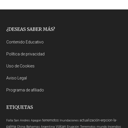
Footer
¿DESEAS SABER MÁS?
Contenido Educativo
Política de privacidad
Uso de Cookies
Aviso Legal
Programa de afiliado
ETIQUETAS
terremotos
actualización-erpcion-la-
Falla San Andres
Apagon
Inundaciones
palma
Volcan
China
Bahamas
Argentina
Erupción
Terremotos mundo
Incendios