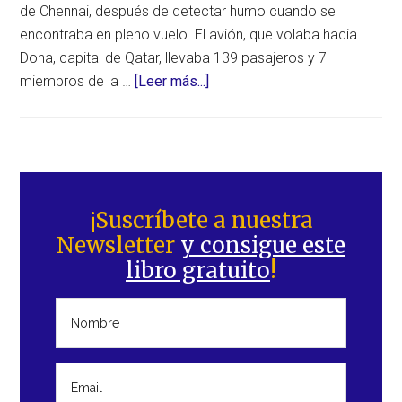
de Chennai, después de detectar humo cuando se
encontraba en pleno vuelo. El avión, que volaba hacia
Doha, capital de Qatar, llevaba 139 pasajeros y 7
acerca
miembros de la …
[Leer más...]
de
Avión
con
destino
Barra
a
lateral
¡Suscríbete a nuestra
Doha
Newsletter
y consigue este
principal
realiza
libro gratuito
!
aterrizaje
de
emergencias
en
el
aeropuerto