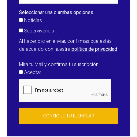
sangre)
del
Seleccionar una o ambas opciones
8
Noticias
de
Supervivencia
noviembre
Al hacer clic en enviar, confirmas que estás
de acuerdo con nuestra
política de privacidad
Mira tu Mail y confirma tu suscripción
Aceptar