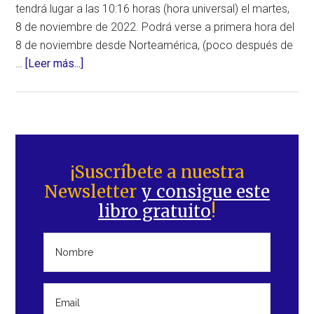
tendrá lugar a las 10:16 horas (hora universal) el martes,
8 de noviembre de 2022. Podrá verse a primera hora del
8 de noviembre desde Norteamérica, (poco después de
acerca
…
[Leer más...]
de
Todo
lo
que
Barra
necesitas
lateral
¡Suscríbete a nuestra
saber
Newsletter
y consigue este
principal
del
libro gratuito
!
eclipse
total
de
Luna
(luna
de