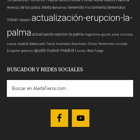
Temperaturas
Tormenta Tropical
Mexico
Florida
mundo
Nueva Madrid
reverso de los polos
Alerta
terremoto
tormenta
terremotos
Bahamas
Frío
actualización-erupcion-la-
Volcan
Apagon
palma
actualización-erpcion-la-palma
Argentina
ajuste zona sísmica
nueva madrid
Sobrevuelo Tierra
Incendios forestales
China
Terremotos mundo
ajuste nueva madrid
Erupción
granizo
Lluvias
Bola Fuego
BUSCADOR Y REDES SOCIALES
Buscar
en
AlertaTierra.com
...