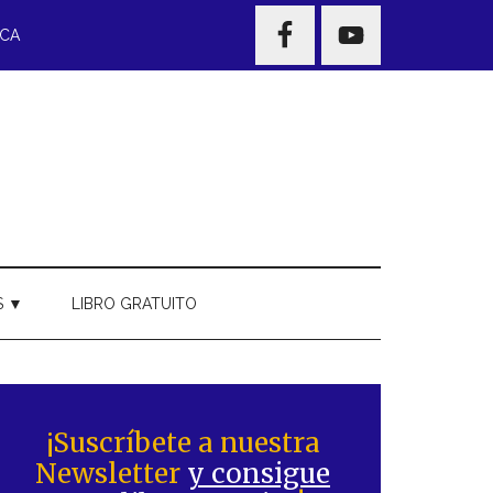
NAV
ECA
WIDGET
AREA
S ▼
LIBRO GRATUITO
Barra
ateral
¡Suscríbete a nuestra
Newsletter
y consigue
rincipal