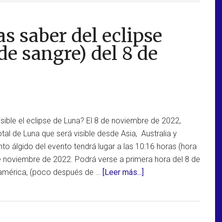
s saber del eclipse
de sangre) del 8 de
ible el eclipse de Luna? El 8 de noviembre de 2022,
otal de Luna que será visible desde Asia, Australia y
o álgido del evento tendrá lugar a las 10:16 horas (hora
de noviembre de 2022. Podrá verse a primera hora del 8 de
acerca
américa, (poco después de …
[Leer más...]
de
Todo
lo