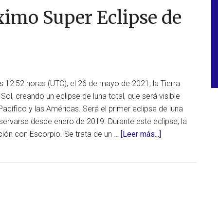
que
óximo Super Eclipse de
necesitas
saber
del
eclipse
total
de
s 12:52 horas (UTC), el 26 de mayo de 2021, la Tierra
Luna
 Sol, creando un eclipse de luna total, que será visible
(luna
 Pacífico y las Américas. Será el primer eclipse de luna
de
rvarse desde enero de 2019. Durante este eclipse, la
sangre)
acerca
ción con Escorpio. Se trata de un …
[Leer más...]
del
de
8
No
de
te
noviembre
pierdas
el
próximo