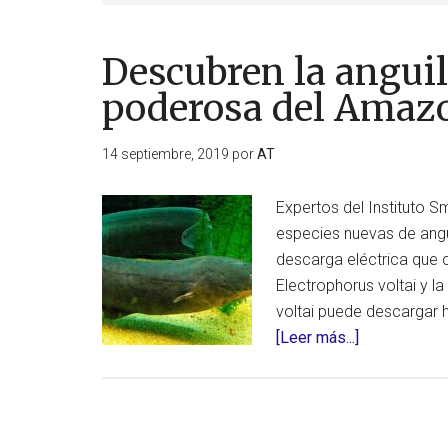
Descubren la anguil
poderosa del Amaz
14 septiembre, 2019
por
AT
Expertos del Instituto S
especies nuevas de angui
descarga eléctrica que c
Electrophorus voltai y l
voltai puede descargar h
acerca
[Leer más...]
de
Descubren
la
anguila