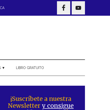
NAV
ECA
WIDGET
AREA
S ▼
LIBRO GRATUITO
Barra
ateral
¡Suscríbete a nuestra
Newsletter
y consigue
rincipal