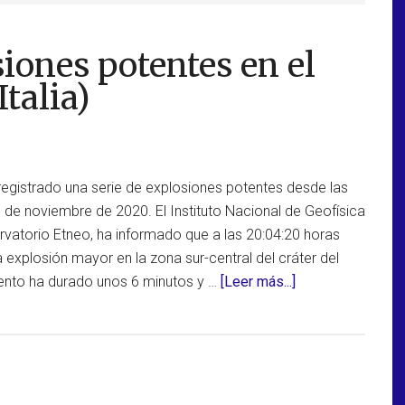
iones potentes en el
talia)
registrado una serie de explosiones potentes desde las
 de noviembre de 2020. El Instituto Nacional de Geofísica
rvatorio Etneo, ha informado que a las 20:04:20 horas
a explosión mayor en la zona sur-central del cráter del
acerca
vento ha durado unos 6 minutos y …
[Leer más...]
de
Secuencia
de
explosiones
potentes