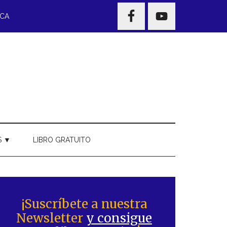
NAV
ECA
WIDGET
AREA
S ▼
LIBRO GRATUITO
Barra
ateral
¡Suscríbete a nuestra
Newsletter
y consigue
rincipal