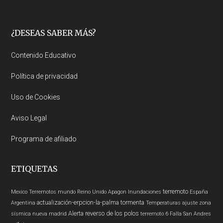
Footer
¿DESEAS SABER MÁS?
Contenido Educativo
Política de privacidad
Uso de Cookies
Aviso Legal
Programa de afiliado
ETIQUETAS
terremoto
Mexico
Terremotos mundo
Reino Unido
Apagon
Inundaciones
España
actualización-erpcion-la-palma
tormenta
Argentina
Temperaturas
ajuste zona
Alerta
reverso de los polos
sísmica nueva madrid
terremoto 6
Falla San Andres