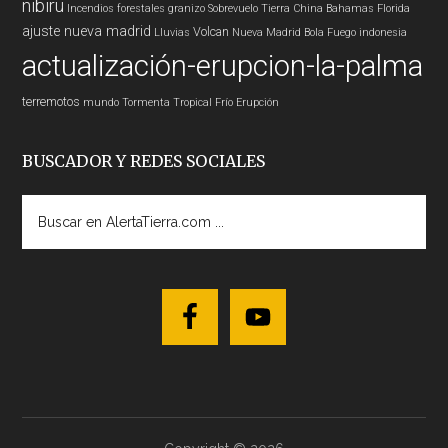
nibiru
Incendios forestales
granizo
Sobrevuelo Tierra
China
Bahamas
Florida
ajuste nueva madrid
Volcan
Lluvias
Nueva Madrid
Bola Fuego
indonesia
actualización-erupcion-la-palma
terremotos
mundo
Tormenta Tropical
Frío
Erupción
BUSCADOR Y REDES SOCIALES
Buscar
en
AlertaTierra.com
...