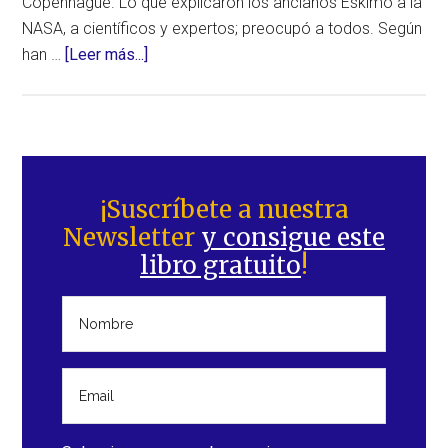
Copenhague. Lo que explicaron los ancianos Eskimo a la
NASA, a científicos y expertos; preocupó a todos. Según
acerca
han …
[Leer más...]
de
¿Sabías
que
los
Barra
Inuits
lateral
¡Suscríbete a nuestra
advirtieron
Newsletter
y consigue este
principal
la
libro gratuito
!
inclinación
hacia
el
Norte?