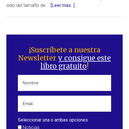
acerca
sido del tamaño de …
[Leer más...]
de
Granizo
gigante
impresionante
Barra
azota
lateral
¡Suscríbete a nuestra
Mackay,
Newsletter
y consigue este
principal
en
libro gratuito
!
Australia
Seleccionar una o ambas opciones
Noticias