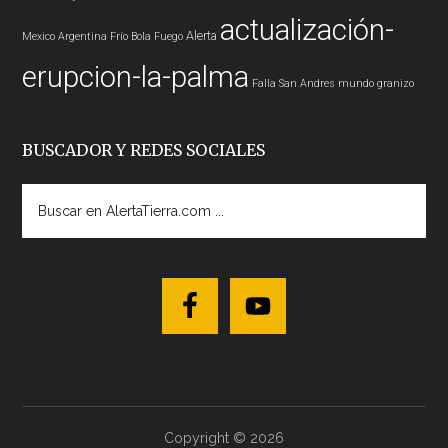
actualización-
Alerta
Mexico
Argentina
Frío
Bola Fuego
erupcion-la-palma
Falla San Andres
mundo
granizo
BUSCADOR Y REDES SOCIALES
Buscar
en
AlertaTierra.com
...
Copyright © 2026