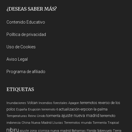
Footer
¿DESEAS SABER MÁS?
Contenido Educativo
Política de privacidad
Uso de Cookies
Aviso Legal
Programa de afiliado
ETIQUETAS
Volcan
terremotos
reverso de los
Inundaciones
Incendios forestales
Apagon
polos
actualización-erpcion-la-palma
España
Erupción
terremoto 6
ajuste nueva madrid
tormenta
terremoto
Temperaturas
Reino Unido
indonesia
China
Nueva Madrid
Lluvias
Terremotos mundo
Tormenta Tropical
nibiru
ajuste zona sísmica nueva madrid
Bahamas
Florida
Sobrevuelo Tierra